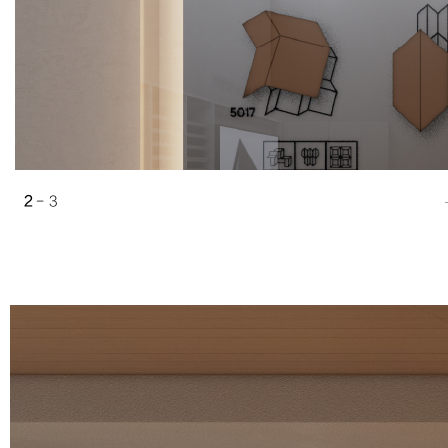
2
3
3
- 3