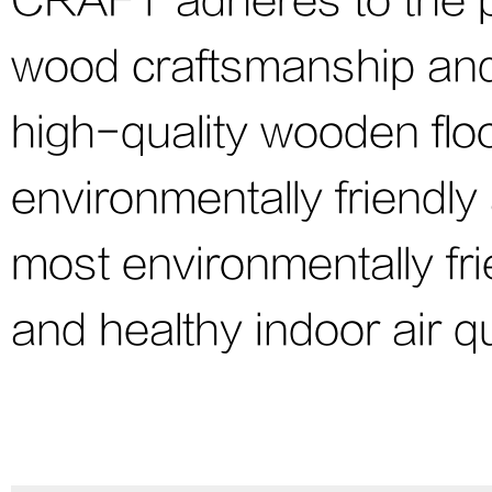
CRAFT adheres to the pr
wood craftsmanship and 
high-quality wooden floo
environmentally friendly
most environmentally fr
and healthy indoor air qu